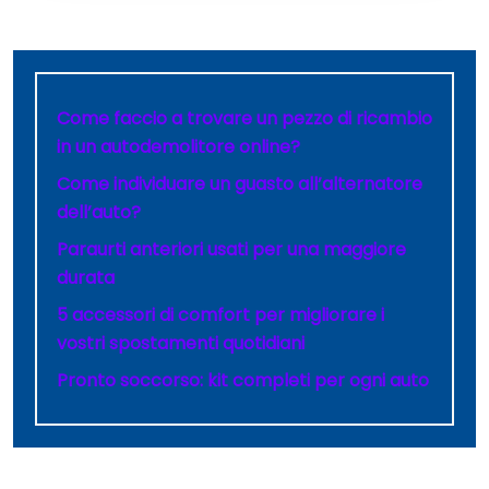
Come faccio a trovare un pezzo di ricambio
in un autodemolitore online?
Come individuare un guasto all’alternatore
dell’auto?
Paraurti anteriori usati per una maggiore
durata
5 accessori di comfort per migliorare i
vostri spostamenti quotidiani
Pronto soccorso: kit completi per ogni auto