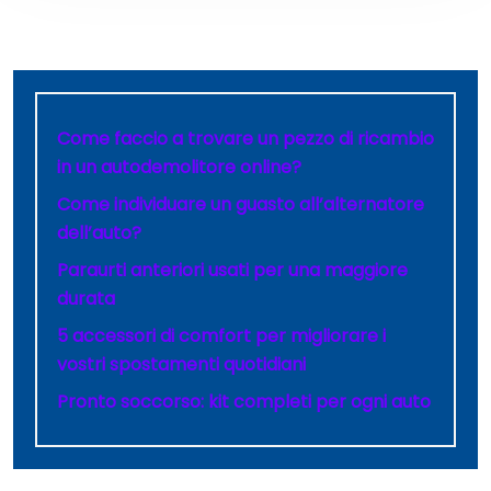
Come faccio a trovare un pezzo di ricambio
in un autodemolitore online?
Come individuare un guasto all’alternatore
dell’auto?
Paraurti anteriori usati per una maggiore
durata
5 accessori di comfort per migliorare i
vostri spostamenti quotidiani
Pronto soccorso: kit completi per ogni auto